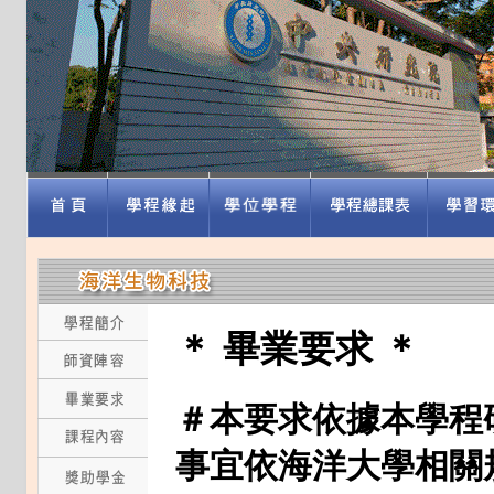
＊ 畢業要求 ＊
＃
本要求依據本學程
事宜依海洋大學相關